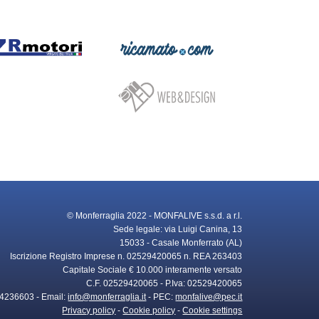
© Monferraglia 2022 - MONFALIVE s.s.d. a r.l.
Sede legale: via Luigi Canina, 13
15033 - Casale Monferrato (AL)
Iscrizione Registro Imprese n. 02529420065 n. REA 263403
Capitale Sociale € 10.000 interamente versato
C.F. 02529420065 - P.Iva: 02529420065
9 4236603 - Email:
info@monferraglia.it
- PEC:
monfalive@pec.it
Privacy policy
-
Cookie policy
-
Cookie settings